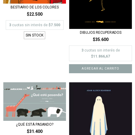
BESTIARIO DE LOS COLORES
$22.500
3
cuotas sin interés de
$7.500
DIBUJOS RECUPERADOS
SIN STOCK
$35.600
3
cuotas sin interés de
$11.866,67
¿QUÉ ESTÁ PASANDO?
$31.400