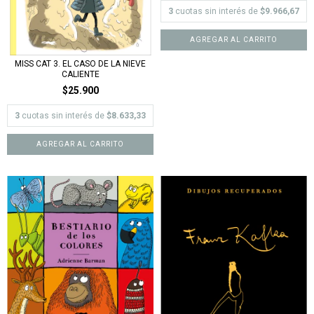
3
cuotas sin interés de
$9.966,67
AGREGAR AL CARRITO
MISS CAT 3. EL CASO DE LA NIEVE
CALIENTE
$25.900
3
cuotas sin interés de
$8.633,33