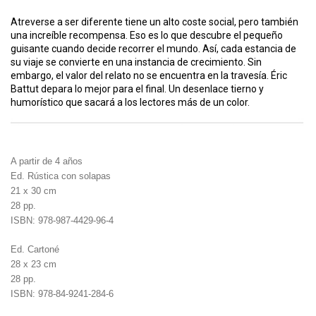
Atreverse a ser diferente tiene un alto coste social, pero también
una increíble recompensa. Eso es lo que descubre el pequeño
guisante cuando decide recorrer el mundo. Así, cada estancia de
su viaje se convierte en una instancia de crecimiento. Sin
embargo, el valor del relato no se encuentra en la travesía. Éric
Battut depara lo mejor para el final. Un desenlace tierno y
humorístico que sacará a los lectores más de un color.
A partir de 4 años
Ed. Rústica con solapas
21 x 30 cm
28 pp.
ISBN: 978-987-4429-96-4
Ed. Cartoné
28 x 23 cm
28 pp.
ISBN: 978-84-9241-284-6