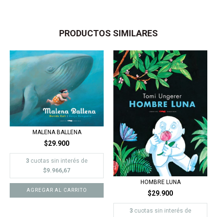
PRODUCTOS SIMILARES
MALENA BALLENA
$29.900
3
cuotas sin interés de
$9.966,67
HOMBRE LUNA
AGREGAR AL CARRITO
$29.900
3
cuotas sin interés de