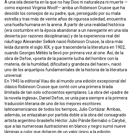
A una isla desierta en la que no hay Dios ni naturaleza ni muerte —
como expresó Virginia Woolf— arriba un Robinson Crusoe que ha
desoído los consejos de su padre; que, perseguido por su mala
estrella y tras más de veinte años de rigurosa soledad, encuentra
una huella humana en la arena. A partir de una realidad histórica
(era costumbre en la época abandonar a un navegante en una isla
desierta por razones disciplinarias) y de la experiencia real del
náufrago Alexander Selkirk nació Robinson Crusoe, la obra más
leída durante el siglo XIX, y que trascendería la literatura en 1902,
cuando Georges Méliès la llevó por primera vez al cine. Así, de la
obra de Defoe, «poeta de la paciente lucha del hombre con la
materia, de la humildad, dificultad y grandeza del hacer», nació
uno de los arquetipos fundamentales de la historia de la literatura
universal.
En 1945 la editorial Viau dio al mundo una edición excepcional del
clásico Robinson Crusoe que contó con una primera tirada
limitada de tan solo ochocientos ejemplares. La obra del «padre de
la novela inglesa», Daniel Defoe, se unía para siempre a la primera
traducción literaria de uno de los mejores escritores
latinoamericanos de todos los tiempos, Julio Cortázar. Ambas,
además, se enlazaban por partida doble a la obra del consagrado
artista argentino-brasileño Héctor Julio Páride Bernabó o Carybé,
que a las numerosas ilustraciones en blanco y negro sumó nueve
láminas a color que dotaron de un valor único a la edición.