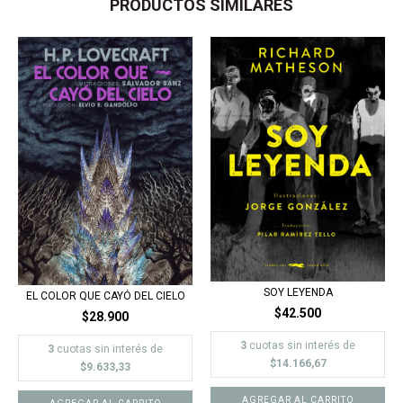
PRODUCTOS SIMILARES
SOY LEYENDA
EL COLOR QUE CAYÓ DEL CIELO
$42.500
$28.900
3
cuotas sin interés de
3
cuotas sin interés de
$14.166,67
$9.633,33