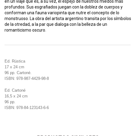
en un viaje que es, a su vez, el espejo de nuestros miedos más
profundos. Sus esgrafiados juegan con la doblez de cuerpos y
conforman una fauna variopinta que nutre el concepto de lo
monstruoso. La obra del artista argentino transita por los símbolos
de la otredad, a la par que dialoga con la belleza de un
romanticismo oscuro.
Ed. Rústica
17 x 24 cm
96 pp. Cartoné.
ISBN: 978-987-4429-98-8
Ed. Cartoné
16,5 x 24 cm
96 pp.
ISBN: 978-84-123143-6-6