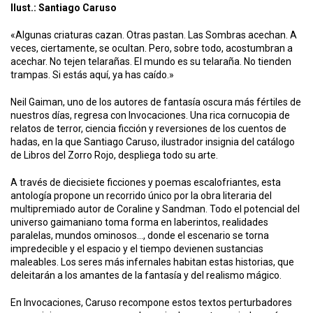
Ilust.: Santiago Caruso
«Algunas criaturas cazan. Otras pastan. Las Sombras acechan. A
veces, ciertamente, se ocultan. Pero, sobre todo, acostumbran a
acechar. No tejen telarañas. El mundo es su telaraña. No tienden
trampas. Si estás aquí, ya has caído.»
Neil Gaiman, uno de los autores de fantasía oscura más fértiles de
nuestros días, regresa con Invocaciones. Una rica cornucopia de
relatos de terror, ciencia ficción y reversiones de los cuentos de
hadas, en la que Santiago Caruso, ilustrador insignia del catálogo
de Libros del Zorro Rojo, despliega todo su arte.
A través de diecisiete ficciones y poemas escalofriantes, esta
antología propone un recorrido único por la obra literaria del
multipremiado autor de Coraline y Sandman. Todo el potencial del
universo gaimaniano toma forma en laberintos, realidades
paralelas, mundos ominosos…, donde el escenario se torna
impredecible y el espacio y el tiempo devienen sustancias
maleables. Los seres más infernales habitan estas historias, que
deleitarán a los amantes de la fantasía y del realismo mágico.
En Invocaciones, Caruso recompone estos textos perturbadores