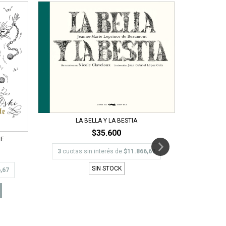
LA BELLA Y LA BESTIA
$35.600
LE
3
cuota
3
cuotas sin interés de
$11.866,67
SIN STOCK
,67