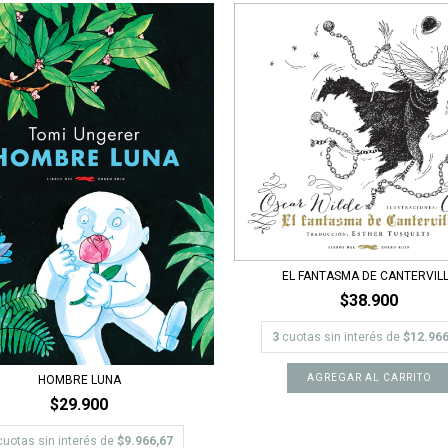
EL FANTASMA DE CANTERVIL
$38.900
3
cuotas sin interés de
$12.966
HOMBRE LUNA
$29.900
cuotas sin interés de
$9.966,67