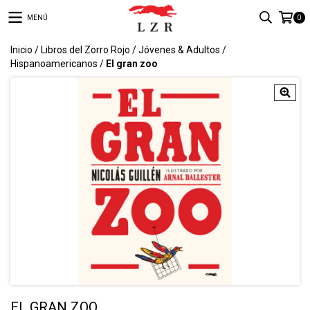
MENÚ
0
Inicio
/
Libros del Zorro Rojo
/
Jóvenes & Adultos
/
Hispanoamericanos
/
El gran zoo
EL GRAN ZOO