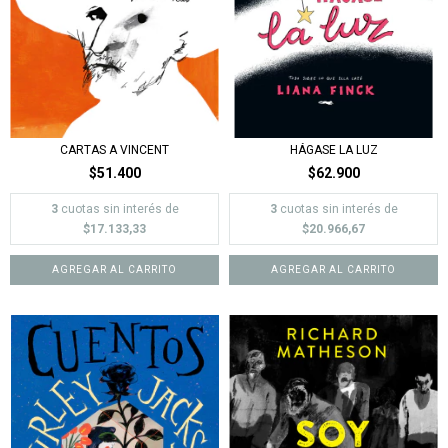
CARTAS A VINCENT
HÁGASE LA LUZ
$51.400
$62.900
3
cuotas sin interés de
3
cuotas sin interés de
$17.133,33
$20.966,67