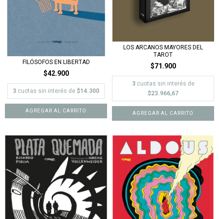
LOS ARCANOS MAYORES DEL
TAROT
FILÓSOFOS EN LIBERTAD
$71.900
$42.900
3
cuotas sin interés de
3
cuotas sin interés de
$14.300
$23.966,67