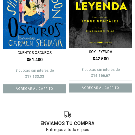
SOY LEYENDA
CUENTOS OSCUROS
$42.500
$51.400
3
cuotas sin interés de
3
cuotas sin interés de
$14.166,67
$17.133,33
ENVIAMOS TU COMPRA
Entregas a todo el país